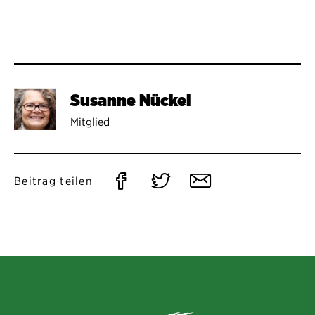
Susanne Nückel
Mitglied
Auf
Auf
Per
Beitrag teilen
Facebook
Twitter
E-
teilen
teilen
Mail
teilen