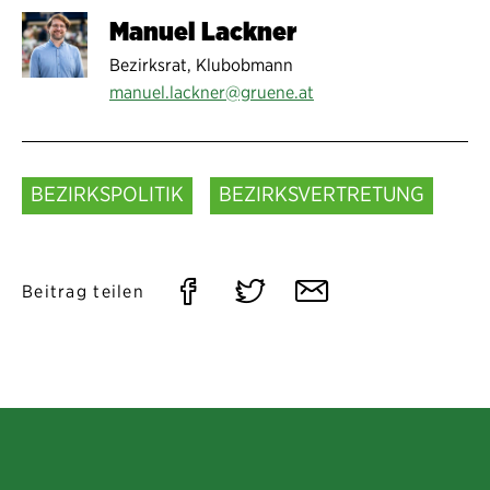
Manuel Lackner
Bezirksrat, Klubobmann
manuel.lackner@gruene.at
BEZIRKSPOLITIK
BEZIRKSVERTRETUNG
Auf
Auf
Per
Beitrag teilen
Facebook
Twitter
E-
teilen
teilen
Mail
teilen